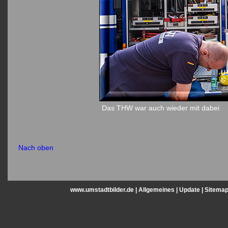
Das THW war auch wieder mit dabei
Nach oben
www.umstadtbilder.de |
Allgemeines
|
Update
|
Sitema