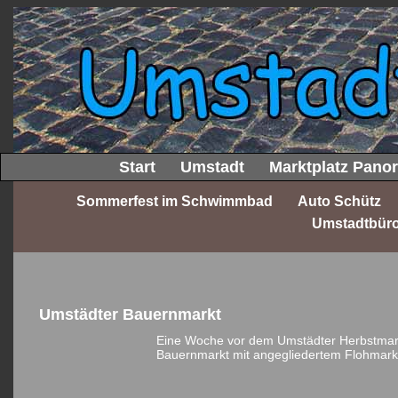
Start
Umstadt
Marktplatz Pano
Sommerfest im Schwimmbad
Auto Schütz
Umstadtbür
Umstädter Bauernmarkt
Eine Woche vor dem Umstädter Herbstmarkt 
Bauernmarkt mit angegliedertem Flohmarkt 