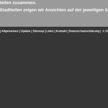
teilen zusammen.
tadtteilen zeigen wir Ansichten auf der jeweiligen St
|
Allgemeines
|
Update
|
Sitemap
|
Links
|
Kontakt
|
Datenschutzerklärung
| © 2