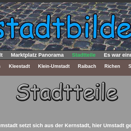
t
Marktplatz Panorama
Stadtteile
Es war ein
h
Kleestadt
Klein-Umstadt
Raibach
Richen
mstadt setzt sich aus der Kernstadt, hier Umstadt g