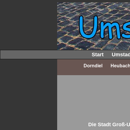
Start
Umstad
Dorndiel
Heubac
Die Stadt Groß-U