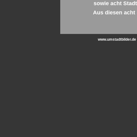
sowie acht Stadt
Aus diesen acht S
www.umstadtbilder.de 