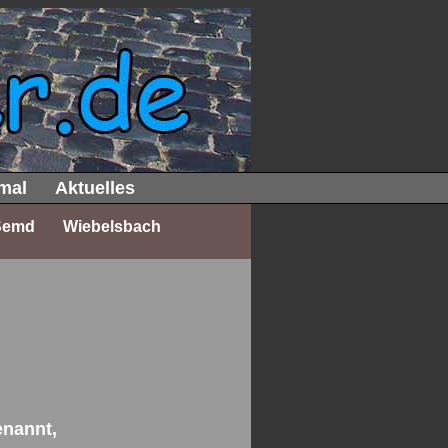
mal
Aktuelles
Semd
Wiebelsbach
enannt,